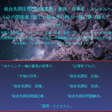
統合失調症専門記事多数｜家族・当事者・メンタルヘ
ルスの関係者｜悲しい時も辛い時も一緒に乗り越えて
いこうぜ！！
『ボクシング～俺が最高の世界チャンピオンになる～』
『心理学ブログ』
『大地の日常』
『統合失調症 記録』
『統合失調症 回復』
『統合失調症 症状』
『統合失調症関連記事』
『統合失調症問題解決』
『質問・リクエスト』