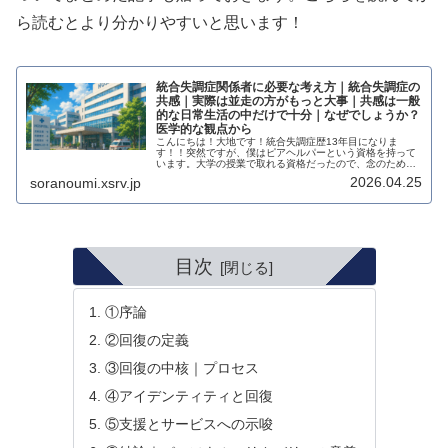
ら読むとより分かりやすいと思います！
統合失調症関係者に必要な考え方｜統合失調症の
共感｜実際は並走の方がもっと大事｜共感は一般
的な日常生活の中だけで十分｜なぜでしょうか？
医学的な観点から
こんにちは！大地です！統合失調症歴13年目になりま
す！！突然ですが、僕はピアヘルパーという資格を持って
います。大学の授業で取れる資格だったので、念のため持
っておいたのですが、その時に学んだ内容から、統合失調
2026.04.25
soranoumi.xsrv.jp
症において当事者を共感することに関しての考え方につい
て書いていこうと思います。とある医学教授が「統合失調
症の当事者にはとにかく共感することが大事です」という
言葉を使っていました。僕は「ん？統合失調症の症状は
100人いれば100通りで、一人ひとりの症状が違うのに共
感できる人っているの？？」という疑問を持ちました。そ
もそも、共感というものは前提条件として他者の感情や状
目次
態を理解することなので、同じ…
①序論
②回復の定義
③回復の中核｜プロセス
④アイデンティティと回復
⑤支援とサービスへの示唆