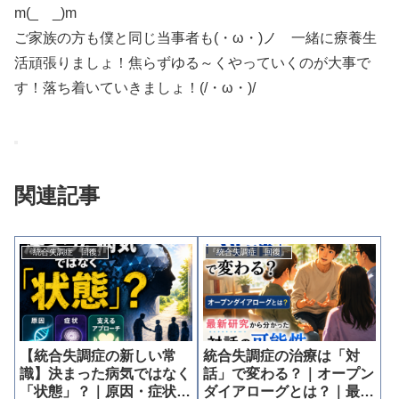
m(_ _)m
ご家族の方も僕と同じ当事者も(・ω・)ノ 一緒に療養生
活頑張りましょ！焦らずゆる～くやっていくのが大事で
す！落ち着いていきましょ！(/・ω・)/
関連記事
『統合失調症 回復』
『統合失調症 回復』
【統合失調症の新しい常
統合失調症の治療は「対
識】決まった病気ではなく
話」で変わる？｜オープン
「状態」？｜原因・症状・
ダイアローグとは？｜最新