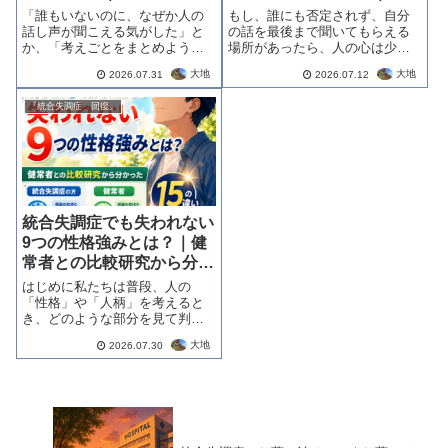
当事者を支える最新アプロ
研究から分かった対話の可
「誰もいないのに、なぜか人の
もし、誰にも否定されず、自分
ーチ｜医学的な論文から
能性｜論文から分かりやす
話し声が聞こえる気がした」と
の話を最後まで聞いてもらえる
か、「考えごとをまとめようと
場所があったら、人の心は少し
く解説
しても頭の中がごちゃごちゃし
変わるのでしょうか。統合失調
大地
大地
2026.07.31
2026.07.12
て上手く言葉にならない」とい
症をはじめとする精神疾患で
った経験は、みなさんの日常の
は、薬による治療がとても重要
『統合失調症 回復』
中にもありませんか？試験前の
です。しかし、その一方で、
強いストレスを感じているとき
「話を聞いてもらえたことで気
や、寝不足で頭が...
持ちが楽になった」「...
統合失調症でも失われない
9つの性格強みとは？｜健
常者との比較研究から分か
った15の違い｜人生の満
はじめに私たちは普段、人の
足度を高めるヒント｜医学
「性格」や「人柄」を考えると
き、どのような部分を見て判断
的な研究から
しているでしょうか。仕事を効
大地
2026.07.30
率よくこなせること、人との会
話が上手であること、周囲を明
るくできることなど、社会の中
で分かりやすく評価されやすい
能力に目を向けるこ...