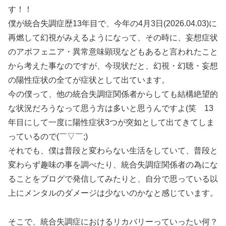
す！！
僕が統合失調症歴13年目で、今年の4月3日(2026.04.03)に
再燃して幻視がみえるようになって、その時に、妄想症状
のアポフェニア・異常意味顕現などもあると言われたこと
から考えた事なのですが、今現状だと、幻視・幻聴・妄想
の陽性症状の全てが症状として出ています。
今の僕って、他の統合失調症関係者からしても結構絶望的
な状況だろうなって思う方は多いと思うんですよ(笑 13
年目にして一度に陽性症状3つが突如として出てきてしま
っているので(￣▽￣;)
それでも、僕は普段と変わらない生活をしていて、普段と
変わらず趣味の事を調べたり、統合失調症関係者の為にな
ることをブログで発信してみたりと、自分で思っている以
上にメンタルのダメージは少ないのかなと感じています。
そこで、統合失調症におけるリカバリーっていったい何？