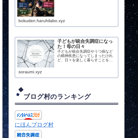
bokuden.haruhilabo.xyz
子どもが統合失調症になっ
た！母の日々
子どもが統合失調症やうつ病など
の精神疾患になってしまったけれ
ど、日々を楽しく暮らすことを目
指す母の日々のブログです
soraumi.xyz
ブログ村のランキング
にほんブログ村