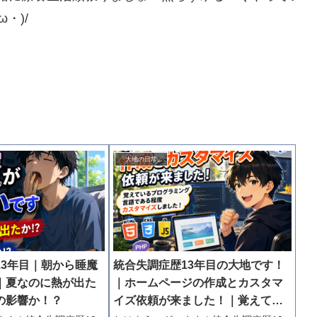
・)/
『大地の日常』
13年目｜朝から睡魔
統合失調症歴13年目の大地です！
｜夏なのに熱が出た
｜ホームページの作成とカスタマ
の影響か！？
イズ依頼が来ました！｜覚えてい