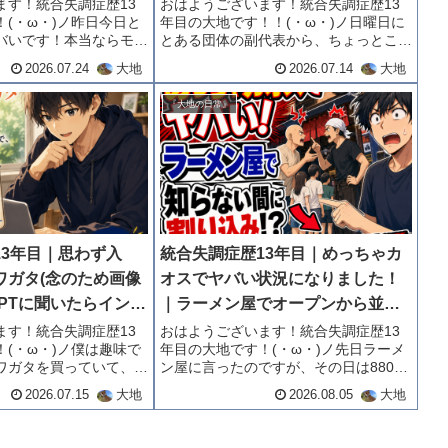
るプログラミング言語である程度
ます！統合失調症歴13
おはようございます！統合失調症歴13
(・ω・)ノ昨日今日と
年目の大地です！！(・ω・)ノ日曜日に
カスタマイズしました！
バいです！本当ならモー
とある団体の副代表から、ちょっとこれ
定だったのですが、あま
やってくれない？と言われて、ホームペ
2026.07.24
大地
2026.07.14
大地
ふらしていてモーニング
ージ作成と、カスタマイズ依頼を受けま
。最近モーニングが値上
した！！僕は一時期プログラミングの勉
『大地の日常』
フェに...
強をしていたので、それ...
13年目｜思わず入
統合失調症歴13年目｜めっちゃカ
ワガタ(念のため画像
オスでヤバい状況になりました！
tGPTに聞いたらインド
｜ラーメン屋でオープンから並ん
のに冬眠すると言っ
でいたら知らない間に割り込まれ
ます！統合失調症歴13
おはようございます！統合失調症歴13
(・ω・)ノ僕は趣味で
年目の大地です！(・ω・)ノ先日ラーメ
今年検証したい！！
ていた！？｜そいつと店員とのバ
ワガタを買っていて、3
ン屋に言ったのですが、その日は880円
トル勃発
ほしくて探していたクワ
のラーメンが600円で食べられる日で、
2026.07.15
大地
2026.08.05
大地
ました！！レッドアイで
オープンの30分前から並んでいまし
のオオクワガタです！
た。僕はそこそこ早めの方だったので、
.
絶対に入れるだろうと...