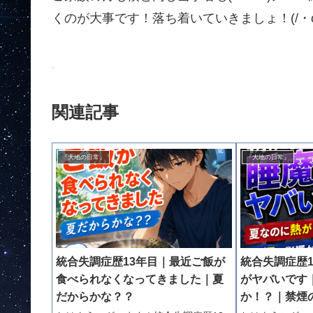
くのが大事です！落ち着いていきましょ！(/・ω
関連記事
『大地の日常』
『大地の日常』
統合失調症歴13年目｜最近ご飯が
統合失調症歴
食べられなくなってきました｜夏
がヤバいです
だからかな？？
か！？｜禁煙