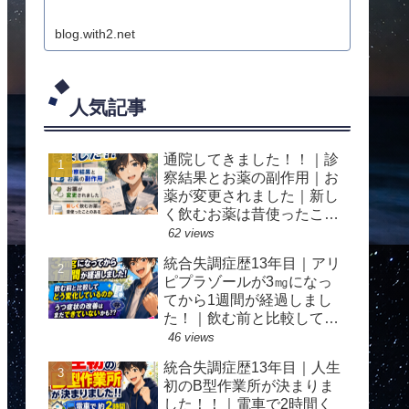
blog.with2.net
人気記事
通院してきました！！｜診
察結果とお薬の副作用｜お
薬が変更されました｜新し
く飲むお薬は昔使ったこと
のあるものでしたが副作用
62 views
が全く思い出せません(笑)
統合失調症歴13年目｜アリ
ピプラゾールが3㎎になっ
てから1週間が経過しまし
た！｜飲む前と比較してど
う変化しているのか｜うつ
46 views
症状の改善はまだできてい
統合失調症歴13年目｜人生
ないかも？？｜気分が上が
初のB型作業所が決まりま
ってちょっとテンションが
した！！｜電車で2時間く