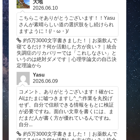
大地
2026.06.10
こちらこそありがとうございます！！Yasu
さんが素晴らしい道の選択肢をし続けられ
ますように！(/・ω・)/
約5万3000文字書きました！｜お薬飲んで
寝てるだけ？何か活動した方が良い？｜統合
失調症のリカバリーでは「これしなさい」と
いうのは絶対ダメです｜心理学論文の自己決
定理論から
Yasu
2026.06.09
コメント、ありがとうございます！確かに
AIはたまに嘘つきますし^_^;作業を丸投げ
せず、自分で信頼できる情報をもとに検証
が必要ですね。面白い文章を書くには、ま
だまだ人が書く方が優れているんですね。
自分...
約5万3000文字書きました！｜お薬飲んで