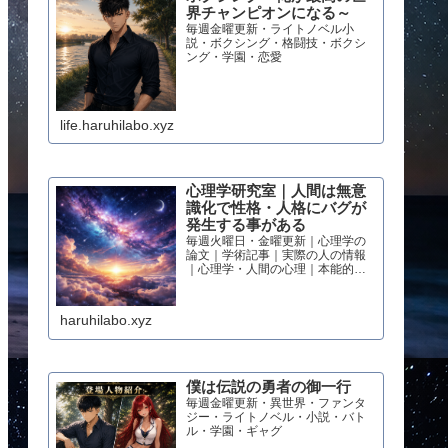
界チャンピオンになる～
毎週金曜更新・ライトノベル小
説・ボクシング・格闘技・ボクシ
ング・学園・恋愛
life.haruhilabo.xyz
心理学研究室｜人間は無意
識化で性格・人格にバグが
発生する事がある
毎週火曜日・金曜更新｜心理学の
論文｜学術記事｜実際の人の情報
｜心理学・人間の心理｜本能的心
理
haruhilabo.xyz
僕は伝説の勇者の御一行
毎週金曜更新・異世界・ファンタ
ジー・ライトノベル・小説・バト
ル・学園・ギャグ