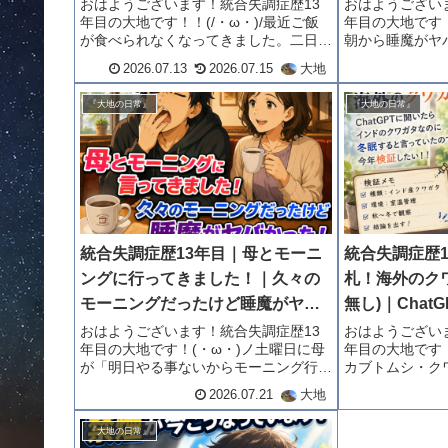
おはようございます！統合失調症歴13
おはようござい
年目の大地です！！(/・ω・)/最近ご飯
年目の大地です！
が食べられなくなってきました。二日連
朝から睡魔がヤ
続で朝8時に起きて、朝食を食べるのは
ニングに行く予
2026.07.13
2026.07.15
大地
13時ごろ。今日は焼きそばを二口食べ
りにも頭がふら
てお腹いっぱいに(￣▽￣;)/夏の暑さを
を断念しました
『大地の日常』
『大地の日常』
徐々に感じ始めて...
がりしていて、カ
統合失調症歴13年目｜母とモーニ
統合失調症歴
ングに行ってきました！｜久々の
札！海外のク
モーニングだったけど睡魔がヤバ
無し)｜Cha
かった！｜禁煙の影響！？
のクワガタな
おはようございます！統合失調症歴13
おはようござい
年目の大地です！(・ω・)ノ土曜日に母
年目の大地です！
ていたので、
が「明日やる事ないからモーニング行か
カブトムシ・ク
ない？」と言ってきて、僕は最近モーニ
月頃からずっと
2026.07.21
大地
ングが値上がりして行っていなかったの
ガタが見つかり
で、めっちゃ行きたくて、「･･････行
(目が赤い)外国
『大地の日常』
く･･････。」...
X（旧Twitter）..