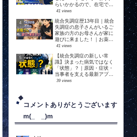
高い
らいかかるので、在宅で
す！｜めっちゃ楽しみ！！
41 views
統合失調症歴13年目｜統合
失調症の息子さんがいるご
家族の方のお母さんが家に
遊びに来ました！｜お薬に
関して僕の経験をお話しし
41 views
ました！
【統合失調症の新しい常
識】決まった病気ではなく
「状態」？｜原因・症状・
当事者を支える最新アプロ
ーチ｜医学的な論文から
39 views
コメントありがとうございます
m(_ _)m