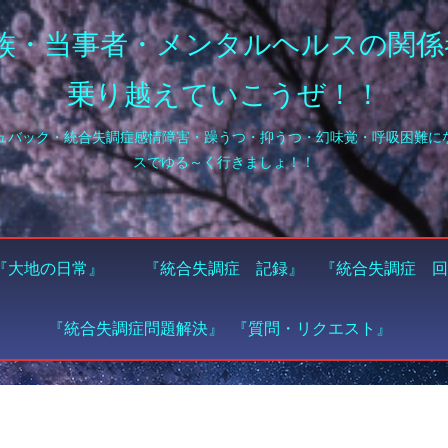
族・当事者・メンタルヘルスの関係
乗り越えていこうぜ！！
『大地の日常』
『統合失調症 記録』
『統合失調症 回
『統合失調症問題解決』
『質問・リクエスト』